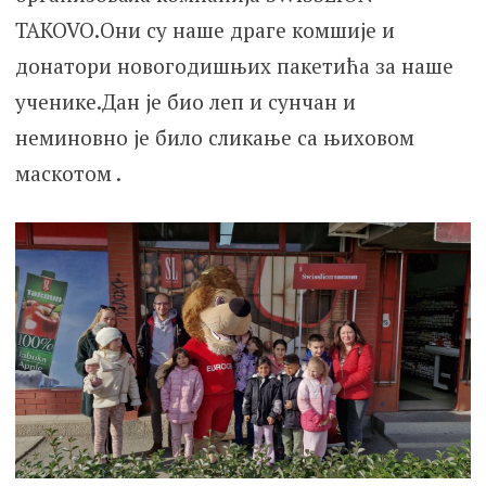
TAKOVO.Они су наше драге комшије и
донатори новогодишњих пакетића за наше
ученике.Дан је био леп и сунчан и
неминовно је било сликање са њиховом
маскотом .