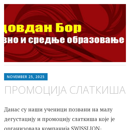
ШОСО Видовдан Бор
Школа за основно и средње образовање
Skip
to
NOVEMBER 25, 2025
content
ПРОМОЦИЈА СЛАТКИША
Данас су наши ученици позвани на малу
дегустацију и промоцију слаткиша које је
организовала компанија SWISSLION-