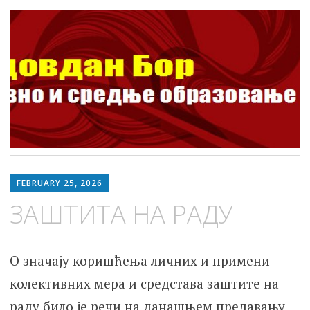
ШОСО Видовдан Бор
Школа за основно и средње образовање
Skip
to
FEBRUARY 25, 2026
content
ЗАШТИТА НА РАДУ
О значају коришћења личних и примени
колективних мера и средстава заштите на
раду било је речи на данашњем предавању