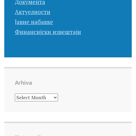
Документа
Актуелности
Јавне набавке
Финансијски извештаји
Arhiva
ARHIVA