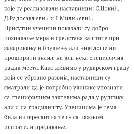
које су реализовали наставници: С.Цокић,
Д.Радосављевић и Г.Милићевић.
Присутни ученици показали су добро
познавање мера и средстава заштите при
заваривању и брушењу али није лоше ни
проширити знање на још нека специфична
радна места. Како живимо у рударском граду
који се убрзано развија, наставници су
сматрали да је потребно ученике упознати
са специфичним захтевима рада у руднику
али и на градилишту. Ученицима је тема
била интересантна те су са пажњом
испратили предавање.