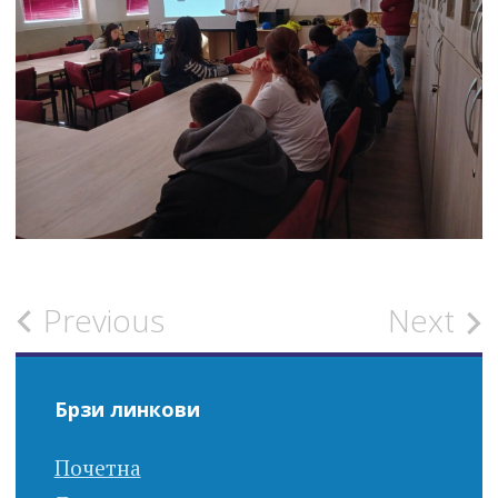
Post
Previous
Next
navigation
Брзи линкови
Почетна