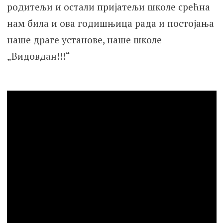
родитељи и остали пријатељи школе срећна
нам била и ова годишњица рада и постојања
наше драге установе, наше школе
„Видовдан!!!“