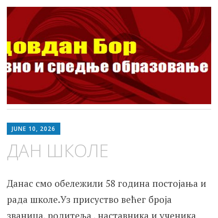
ШОСО Видовдан Бор
Школа за основно и средње образовање
Skip
to
JUNE 10, 2026
content
ДАН ШКОЛЕ
Данас смо обележили 58 година постојања и
рада школе.Уз присуство већег броја
званица, родитеља , наставника и ученика