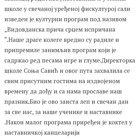
школе у свечаној уређеној фискултурој сали
изведен је културни програм под називом
„Видовданска прича срцем испричана
“.Наше драге колеге вредно су радиле и
припремиле занимљив програм који је
садржао ред песама игре и глуме.Директорка
школе Соња Савић и овог пута захвалила се
свим присутним гостима на издвојеном
времену да дођу и са нама прославе наш
празник.Био је ово заиста леп и свечан дан
за све нас, за наше ученике и наставнике
.Након малог програма приређен је коктел у
наставничкој канцеларији