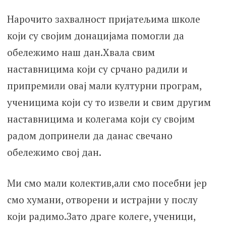
Нарочито захвалност пријатељима школе
који су својим донацијама помогли да
обележимо наш дан.Хвала свим
наставницима који су срчано радили и
припремили овај мали културни програм,
ученицима који су то извели и свим другим
наставницима и колегама који су својим
радом допринели да данас свечано
обележимо свој дан.
Ми смо мали колектив,али смо посебни јер
смо хумани, отворени и истрајни у послу
који радимо.Зато драге колеге, ученици,