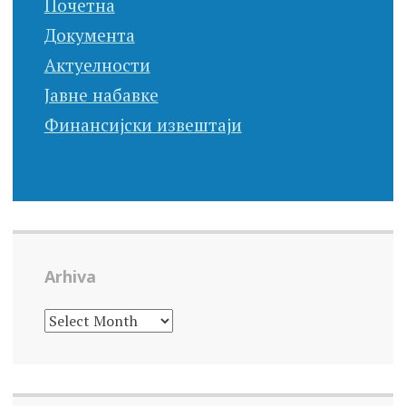
Почетна
Документа
Актуелности
Јавне набавке
Финансијски извештаји
Arhiva
ARHIVA