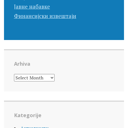
Јавне набавке
Финансијски извештаји
Arhiva
ARHIVA
Kategorije
Актуелности