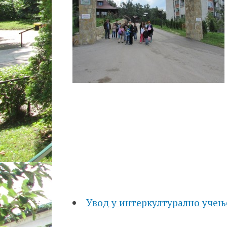
Увод у интеркултурално учењ