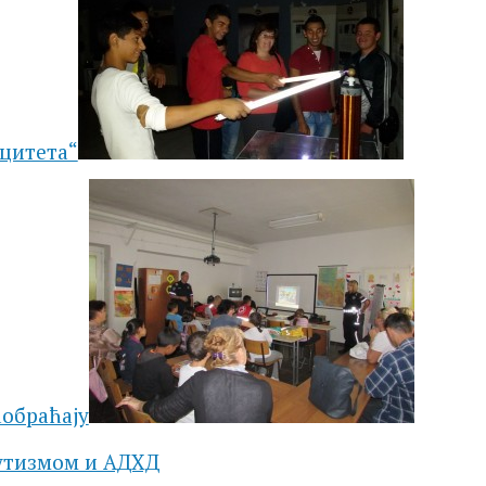
ицитета“
аобраћају
аутизмом и АДХД