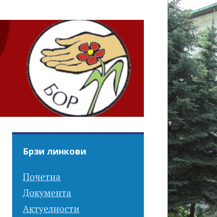
Брзи линкови
Почетна
Документа
Актуелности