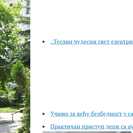
,,Теслин чудесни свет електр
Учимо за већу безбедност у с
Практичан приступ деци са 