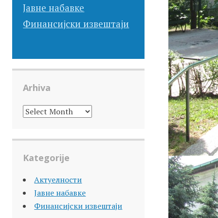
Јавне набавке
Финансијски извештаји
Arhiva
ARHIVA
Kategorije
Актуелности
Јавне набавке
Финансијски извештаји