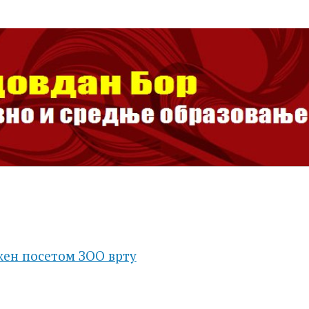
ан Бор
ње образовање
жен посетом ЗОО врту