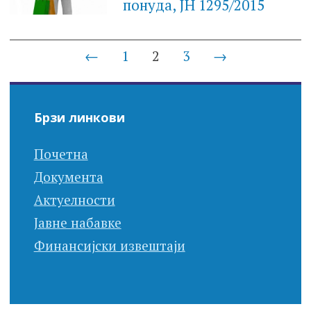
понуда, JН 1295/2015
Posts
←
1
2
3
→
navigation
Брзи линкови
Почетна
Документа
Актуелности
Јавне набавке
Финансијски извештаји