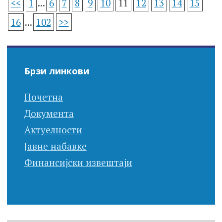
<<
1
...
6
7
8
9
10
11
12
13
14
15
16
...
102
>>
Брзи линкови
Почетна
Документа
Актуелности
Јавне набавке
Финансијски извештаји