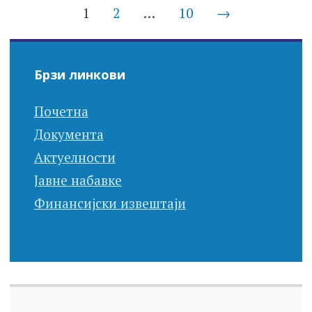
Posts
1
2
…
10
→
navigation
Брзи линкови
Почетна
Документа
Актуелности
Јавне набавке
Финансијски извештаји