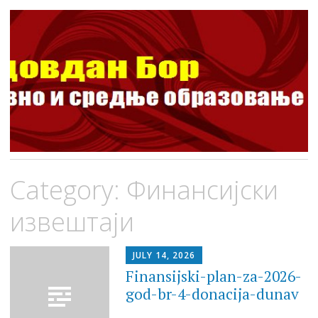
ШОСО Видовдан Бор
Школа за основно и средње образовање
Skip
Category:
Финансијски
to
content
извештаји
JULY 14, 2026
Finansijski-plan-za-2026-
god-br-4-donacija-dunav