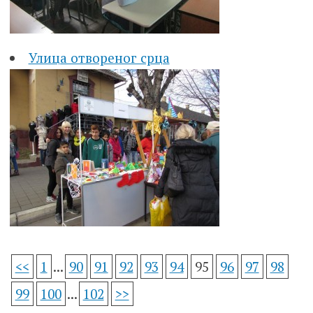
Улица отвореног срца
<<
1
...
90
91
92
93
94
95
96
97
98
99
100
...
102
>>