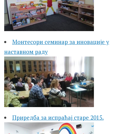
Монтесори семинар за иновације у
наставном раду
Приредба за испраћај старе 2015.