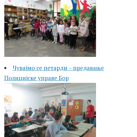
Чувајмо се петарди – предавање
Полицијске управе Бор