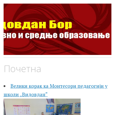
ШОСО Видовдан Бор
Школа за основно и средње образовање
Skip
Почетна
to
content
Велики корак ка Монтесори педагогији у
школи „Видовдан“