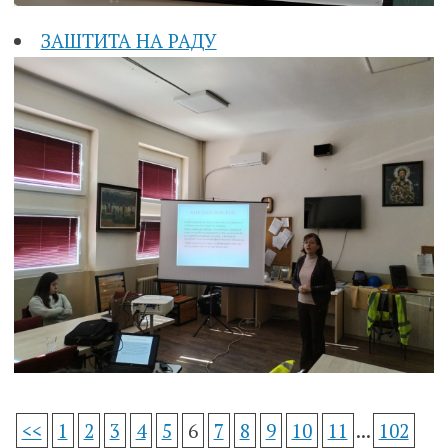
ЗАШТИТА НА РАДУ
<<
1
2
3
4
5
6
7
8
9
10
11
...
102