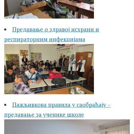
Предавање о здравој исхрани и
респираторним инфекцијама
Пажљивкова правила у саобраћају –
предавање за ученике школе