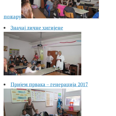
пожару
Значај личне хигијене
Пријем првака – генерација 2017