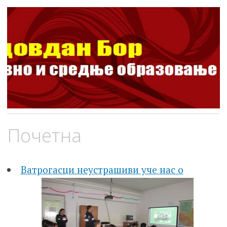
ШОСО Видовдан Бор
Школа за основно и средње образовање
Skip
Почетна
to
content
Ватрогасци неустрашиви уче нас о