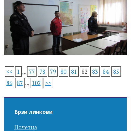
<<
1
...
77
78
79
80
81
82
83
84
85
86
87
...
102
>>
Брзи линкови
Почетна