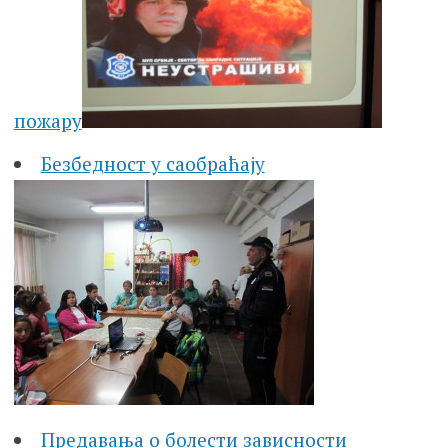
пожару
Безбедност у саобраћају
Предавања о болести зависности