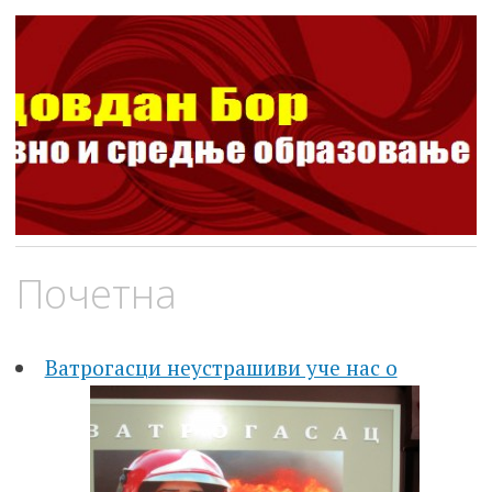
ШОСО Видовдан Бор
Школа за основно и средње образовање
Skip
Почетна
to
content
Ватрогасци неустрашиви уче нас о