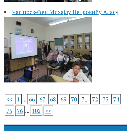
Час посвећен Михајлу Петровићу Аласу
<<
1
...
66
67
68
69
70
71
72
73
74
75
76
...
102
>>