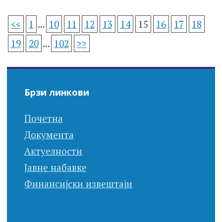
<<
1
...
10
11
12
13
14
15
16
17
18
19
20
...
102
>>
Брзи линкови
Почетна
Документа
Актуелности
Јавне набавке
Финансијски извештаји