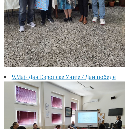
9.Мај- Дан Европске Уније / Дан победе