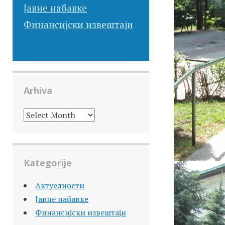
Јавне набавке
Финансијски извештаји
Arhiva
ARHIVA
Kategorije
Актуелности
Јавне набавке
Финансијски извештаји