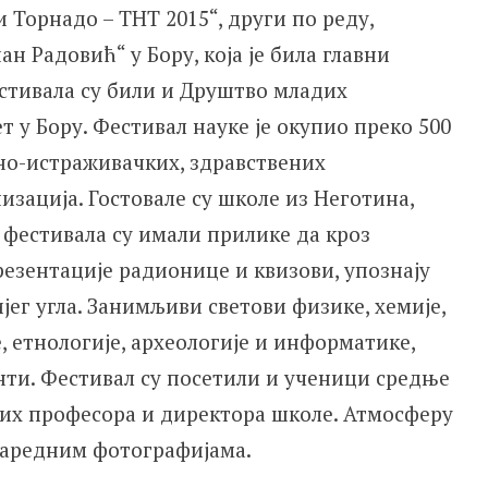
Торнадо – ТНТ 2015“, други по реду,
н Радовић“ у Бору, која је била главни
стивала су били и Друштво младих
 у Бору. Фестивал науке је окупио преко 500
чно-истраживачких, здравствених
зација. Гостовале су школе из Неготина,
 фестивала су имали прилике да кроз
резентације радионице и квизови, упознају
ијег угла. Занимљиви светови физике, хемије,
, етнологије, археологије и информатике,
нти. Фестивал су посетили и ученици средње
јих професора и директора школе. Атмосферу
 наредним фотографијама.