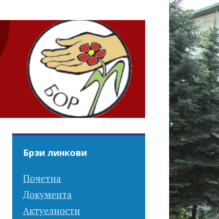
Брзи линкови
Почетна
Документа
Актуелности