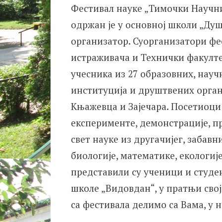
Фестивал науке „Тимочки Научни 
одржан је у основној школи „Душа
организатор. Суорганизатори фе
истраживача и Технички факултет
учесника из 27 образовних, нау
институција и друштвених органи
Књажевца и Зајечара. Посетиоци
експерименте, демонстрације, п
свет науке из другачијег, забавн
биологије, математике, екологије
представили су ученици и студе
школе „Видовдан“, у пратњи сво
са фестивала делимо са Вама, у