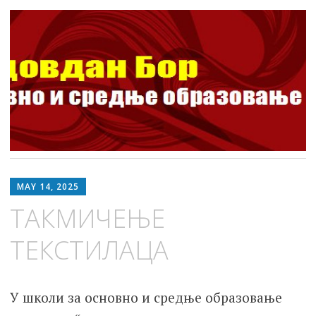
ШОСО Видовдан Бор
Школа за основно и средње образовање
Skip
to
MAY 14, 2025
content
ТАКМИЧЕЊЕ
ТЕКСТИЛАЦА
У школи за основно и средње образовање