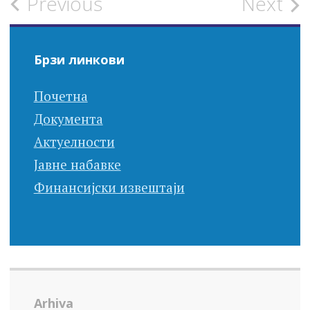
Post
Previous
Next
navigation
Брзи линкови
Почетна
Документа
Актуелности
Јавне набавке
Финансијски извештаји
Arhiva