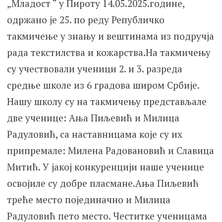
„Младост “ у Пироту 14.05.2025.године,
одржано је 25. по реду Републичко
такмичење у знању и вештинама из подручја
рада текстилства и кожарства.На такмичењу
су учествовали ученици 2. и 3. разреда
средње школе из 6 градова широм Србије.
Нашу школу су на такмичењу представљале
две ученице: Ања Пиљевић и Милица
Радуловић, са наставницама које су их
припремале: Милена Радовановић и Славица
Митић. У јакој конкуренцији наше ученице
освојиле су добре пласмане.Ања Пиљевић
треће место појединачно и Милица
Радуловић пето место. Честитке ученицама