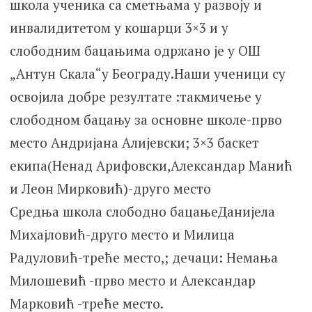
школа ученика са сметњама у развоју и
инвалидитетом у кошарци 3×3 и у
слободним бацањима одржано је у ОШ
„Антун Скала“у Београду.Наши ученици су
освојила добре резултате :такмичење у
слободном бацању за основне школе-прво
место Андријана Алијевски; 3×3 баскет
екипа(Ненад Арифовски,Александар Манић
и Леон Мирковић)-друго место
Средња школа слободно бацањеДанијела
Михајловић-друго место и Милица
Радуловић-треће место,; дечаци: Немања
Милошевић -прво место и Александар
Марковић -треће место.