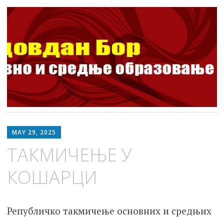
ШОСО Видовдан Бор
Школа за основно и средње образовање
Skip
to
MAY 29, 2025
content
ТАКМИЧЕЊЕ У
КОШАРЦИ
Републичко такмичење основних и средњих