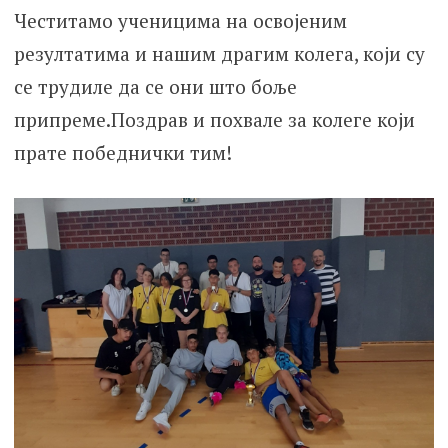
Честитамо ученицима на освојеним
резултатима и нашим драгим колега, који су
се трудиле да се они што боље
припреме.Поздрав и похвале за колеге који
прате победнички тим!