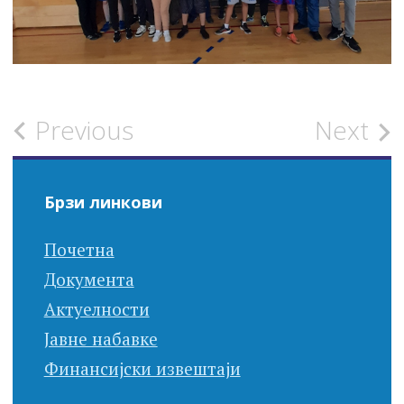
Post
Previous
Next
navigation
Брзи линкови
Почетна
Документа
Актуелности
Јавне набавке
Финансијски извештаји