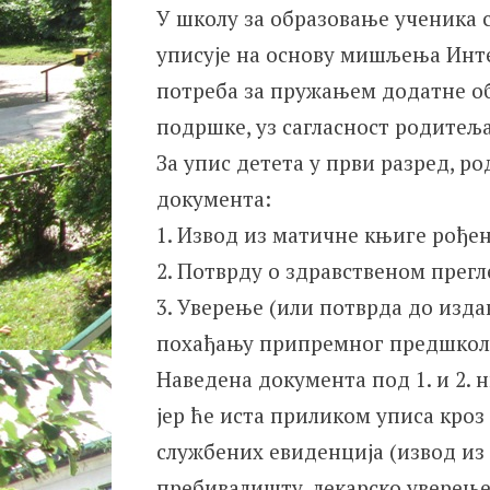
У школу за образовање ученика с
уписује на основу мишљења Инт
потреба за пружањем додатне об
подршке, уз сагласност родитеља
За упис детета у први разред, р
документа:
1. Извод из матичне књиге рођен
2. Потврду о здравственом прегл
3. Уверење (или потврда до изд
похађању припремног предшколс
Наведена документа под 1. и 2.
јер ће иста приликом уписа кро
службених евиденција (извод из
пребивалишту, лекарско уверење