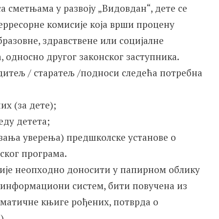
а сметњама у развоју „Видовдан“, дете се
ерресорне комисије која врши процену
разовне, здравствене или социјалне
, односно другог законског заступника.
одитељ / старатељ /подноси следећа потребна
их (за дете);
еду детета;
авања уверења) предшколске установе о
ког програма.
 није неопходно доносити у папирном облику
з информациони систем, бити повучена из
 матичне књиге рођених, потврда о
).