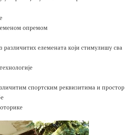
е
ременом опремом
 из различитих елемената који стимулишу сва
технологије
азличитим спортским реквизитима и простор
бе
моторике