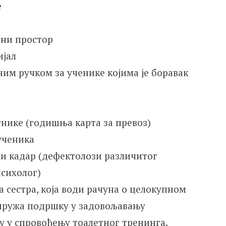
е
вни простор
ијал
им ручком за ученике којима је боравак
тнике (годишња карта за превоз)
ученика
ни кадар (дефектолози различитог
психолог)
 сестра, која води рачуна о целокупном
 пружа подршку у задовољавању
у у спровођењу тоалетног тренинга.