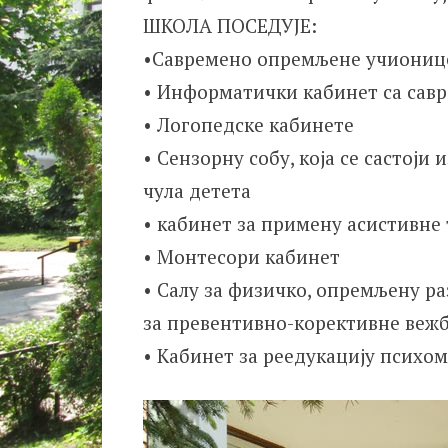
ШКОЛА ПОСЕДУЈЕ:
•Савремено опремљене учиониц
• Информатички кабинет са сав
• Логопедске кабинете
• Сензорну собу, која се састоји
чула детета
• кабинет за примену асистивне 
• Монтесори кабинет
• Салу за физичко, опремљену р
за превентивно-корективне веж
• Кабинет за реедукацију психо