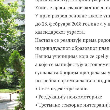
Упис се врши, сваког радног дана
У први разред основне школе упи
до 28. фебруара 2018.године а у 
календарског узраста.
Настава се реализује према редо
индивидуалног образовног плана
Нашим ученицима који се срећу 
а које се манифестују истовремен
суочава са бројним препрекама у
потребна најкомплекснија подр
• Логопедске третмане
• Реедукацију психомоторике
• Третмане сензорне интеграциј