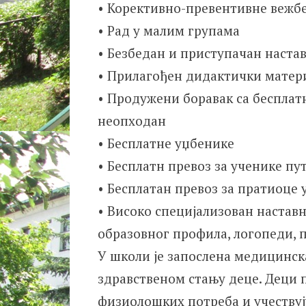
• Корективно-превентивне вежб
• Рад у малим групама
• Безбедан и приступачан наста
• Прилагођен дидактички матер
• Продужени боравак са бесплатн
неопходан
• Бесплатне уџбенике
• Бесплатн превоз за ученике пу
• Бесплатан превоз за пратиоце 
• Високо специјализован настав
образовног профила, логопеди, 
У школи је запослена медицинска
здравственом стању деце. Деци
физиолошких потреба и учествуј