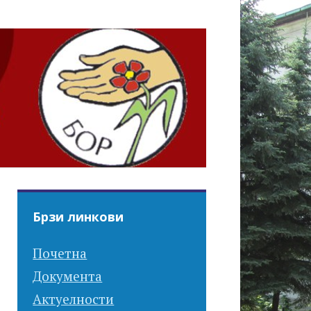
Брзи линкови
Почетна
Документа
Актуелности