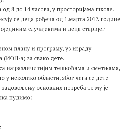
 од 8 до 14 часова, у просторијама школе.
сују се деца рођена од 1.марта 2017. године
појединим случајевима и деца старијег
вном плану и програму, уз израду
 (ИОП-а) за свако дете.
са најразличитијим тешкоћама и сметњама,
о у неколико области, због чега се дете
 задовољењу основних потреба те му је
шка нудимо:
е