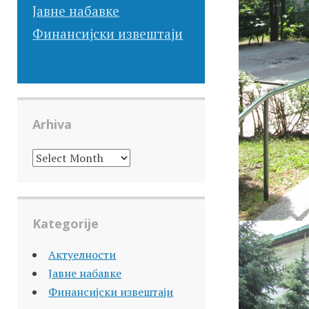
Јавне набавке
Финансијски извештаји
Arhiva
ARHIVA
Kategorije
Актуелности
Јавне набавке
Финансијски извештаји