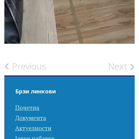
Post
Previous
Next
navigation
Брзи линкови
Почетна
Документа
Актуелности
Јавне набавке