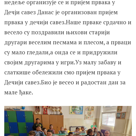
недеље организује се и пријем првака у
Дечји савез Данас је организован пријем
првака у дечији савез.Наше прваке срдачно и
весело су поздравили њихови старији
другари веселим песмама и плесом, а прваци
су мало гледали,а онда се и придружили
својим другарима у игри.Уз малу забаву и
слаткише обележили смо пријем првака у
Дечији савез.Био је весео и радостан дан за
мале ђаке.