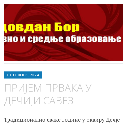
ШОСО Видовдан Бор
Школа за основно и средње образовање
Skip
to
OCTOBER 8, 2024
content
ПРИЈЕМ ПРВАКА У
ДЕЧИЈИ САВЕЗ
Традиционално сваке године у оквиру Дечје