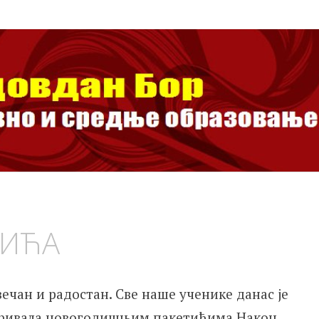
ан Бор
ње образовање
ТИЋА
ечан и радостан. Све наше ученике данас је
 даривала новогодишњим пакетићима.Након