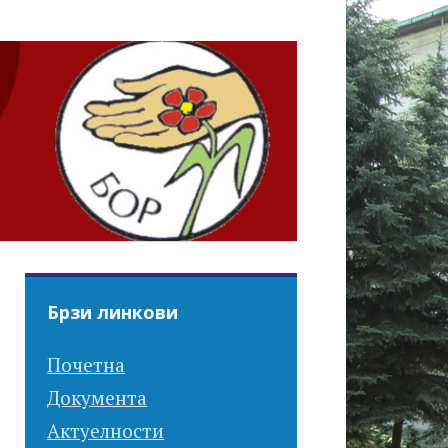
Брзи линкови
Почетна
Документа
Актуелности