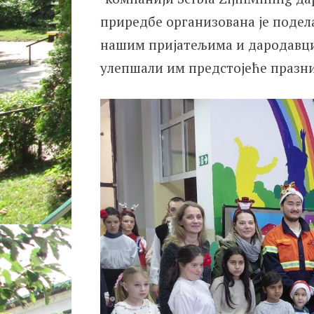
приредбе организована је подел
нашим пријатељима и дародавци
улепшали им предстојеће празни