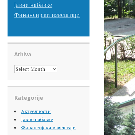
Јавне набавке
Финансијски извештаји
Arhiva
ARHIVA
Kategorije
Актуелности
Јавне набавке
Финансијски извештаји