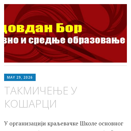
ШОСО Видовдан Бор
Школа за основно и средње образовање
Skip
to
MAY 29, 2026
content
ТАКМИЧЕЊЕ У
КОШАРЦИ
У организацији краљевачке Школе основног