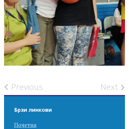
Post
Previous
Next
navigation
Брзи линкови
Почетна