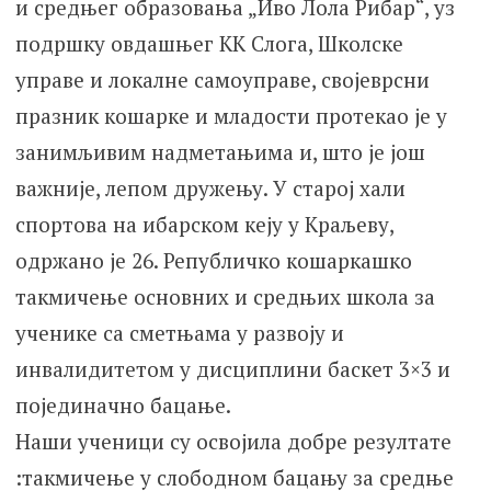
и средњег образовања „Иво Лола Рибар“, уз
подршку овдашњег KK Слога, Школске
управе и локалне самоуправе, својеврсни
празник кошарке и младости протекао је у
занимљивим надметањима и, што је још
важније, лепом дружењу. У старој хали
спортова на ибарском кеју у Kраљеву,
одржано је 26. Републичко кошаркашко
такмичење основних и средњих школа за
ученике са сметњама у развоју и
инвалидитетом у дисциплини баскет 3×3 и
појединачно бацање.
Наши ученици су освојила добре резултате
:такмичење у слободном бацању за средње