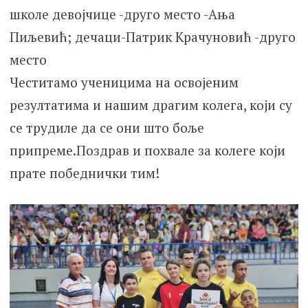
школе девојчице -друго место -Ања
Пиљевић; дечаци-Патрик Крачуновић -друго
место
Честитамо ученицима на освојеним
резултатима и нашим драгим колега, који су
се трудиле да се они што боље
припреме.Поздрав и похвале за колеге који
прате победнички тим!