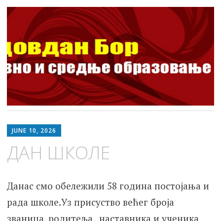
ШОСО Видовдан Бор
Школа за основно и средње образовање
Skip
to
JUNE 10, 2026
content
ДАН ШКОЛЕ
Данас смо обележили 58 година постојања и
рада школе.Уз присуство већег броја
званица, родитеља , наставника и ученика