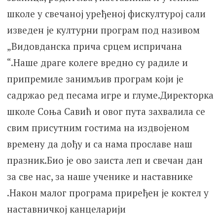
школе у свечаној уређеној фискултурој сали
изведен је културни програм под називом
„Видовданска прича срцем испричана
“.Наше драге колеге вредно су радиле и
припремиле занимљив програм који је
садржао ред песама игре и глуме.Директорка
школе Соња Савић и овог пута захвалила се
свим присутним гостима на издвојеном
времену да дођу и са нама прославе наш
празник.Био је ово заиста леп и свечан дан
за све нас, за наше ученике и наставнике
.Након малог програма приређен је коктел у
наставничкој канцеларији