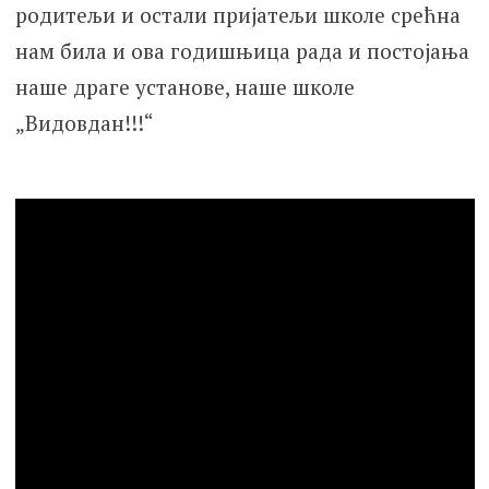
родитељи и остали пријатељи школе срећна
нам била и ова годишњица рада и постојања
наше драге установе, наше школе
„Видовдан!!!“