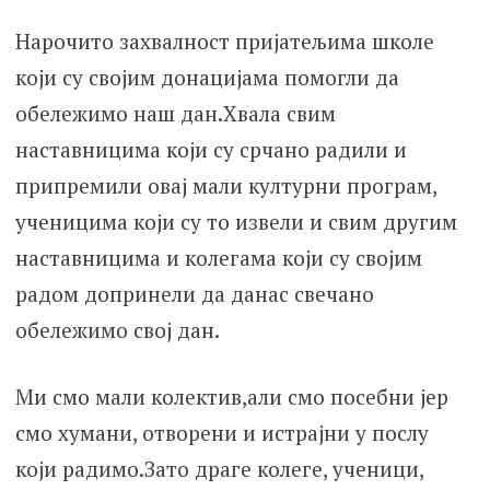
Нарочито захвалност пријатељима школе
који су својим донацијама помогли да
обележимо наш дан.Хвала свим
наставницима који су срчано радили и
припремили овај мали културни програм,
ученицима који су то извели и свим другим
наставницима и колегама који су својим
радом допринели да данас свечано
обележимо свој дан.
Ми смо мали колектив,али смо посебни јер
смо хумани, отворени и истрајни у послу
који радимо.Зато драге колеге, ученици,