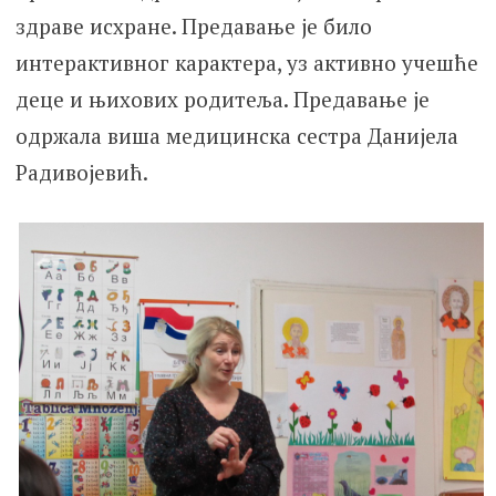
здраве исхране. Предавање је било
интерактивног карактера, уз активно учешће
деце и њихових родитеља. Предавање је
одржала виша медицинска сестра Данијела
Радивојевић.