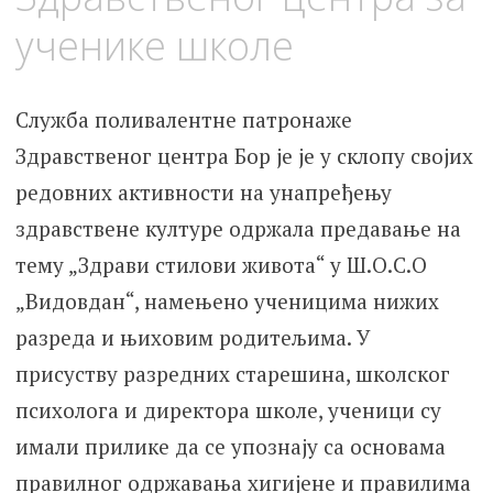
ученике школе
Служба поливалентне патронаже
Здравственог центра Бор је је у склопу својих
редовних активности на унапређењу
здравствене културе одржала предавање на
тему „Здрави стилови живота“ у Ш.О.С.О
„Видовдан“, намењено ученицима нижих
разреда и њиховим родитељима. У
присуству разредних старешина, школског
психолога и директора школе, ученици су
имали прилике да се упознају са основама
правилног одржавања хигијене и правилима