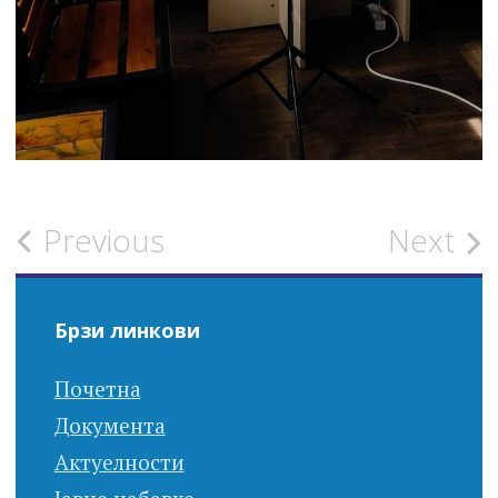
Post
Previous
Next
navigation
Брзи линкови
Почетна
Документа
Актуелности