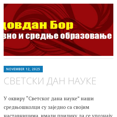
ШОСО Видовдан Бор
Школа за основно и средње образовање
Skip
to
NOVEMBER 12, 2025
content
СВЕТСКИ ДАН НАУКЕ
У оквиру “Светског дана науке” наши
средњошколци су заједно са својим
наставницима, имали прилику да се упознају