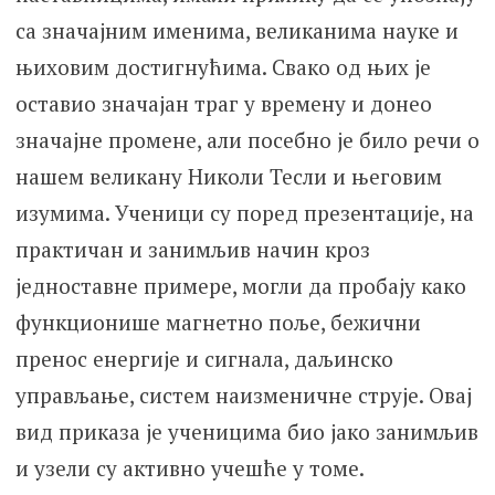
са значајним именима, великанима науке и
њиховим достигнућима. Свако од њих је
оставио значајан траг у времену и донео
значајне промене, али посебно је било речи о
нашем великану Николи Тесли и његовим
изумима. Ученици су поред презентације, на
практичан и занимљив начин кроз
једноставне примере, могли да пробају како
функционише магнетно поље, бежични
пренос енергије и сигнала, даљинско
управљање, систем наизменичне струје. Овај
вид приказа је ученицима био јако занимљив
и узели су активно учешће у томе.