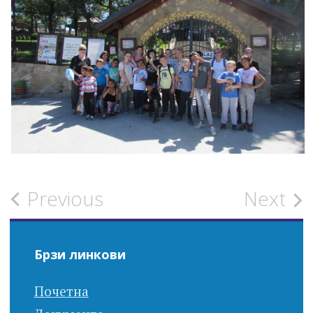
Post
Previous
Next
navigation
Брзи линкови
Почетна