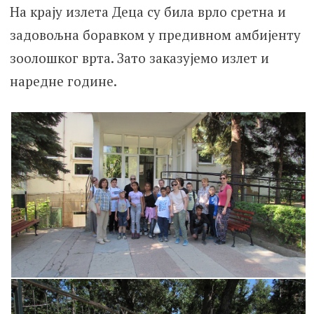
На крају излета Деца су била врло сретна и
задовољна боравком у предивном амбијенту
зоолошког врта. Зато заказујемо излет и
наредне године.