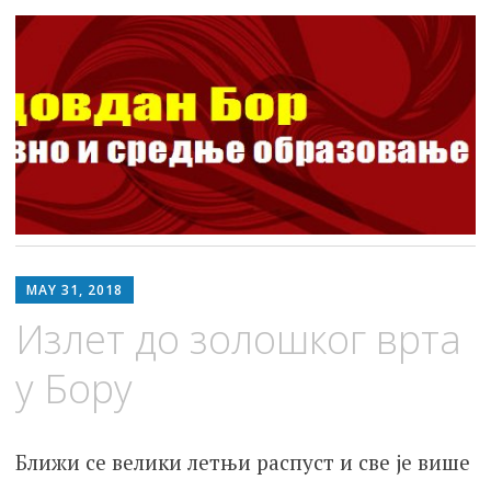
ШОСО Видовдан Бор
Школа за основно и средње образовање
Skip
to
MAY 31, 2018
content
Излет до золошког врта
у Бору
Ближи се велики летњи распуст и све је више