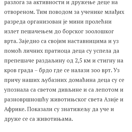
разлога за активности и дружење деце на
отвореном. Тим поводом за ученике млађих
разреда организован је мини пролећни
излет пешачењем до борског зоолошког
врта. Заједно са својим наставницима и уз
помоћ личних пратиоца деца су успела да
препешаче раздаљину од 2,5 км и стигну на
кров града – брдо где се налази зоо врт. Уз
причу наших љубазних домаћина деца су се
упознала са светом дивљине и са лепотом и
разновршношћу животињског света Азије и
Африке. Показали су знатижељу да уче и
друже се са животињама.