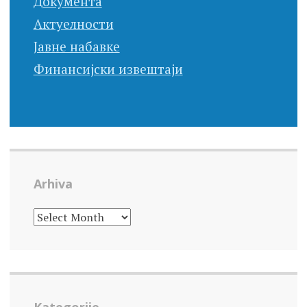
Документа
Актуелности
Јавне набавке
Финансијски извештаји
Arhiva
ARHIVA