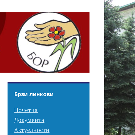
Брзи линкови
Почетна
Документа
Актуелности