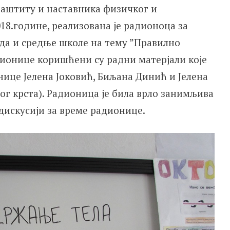
заштиту и наставника физичког и
018.године, реализована је радионоца за
еда и средње школе на тему ”Правилно
дионице коришћени су радни матерјали које
нице Јелена Јоковић, Биљана Динић и Јелена
г крста). Радионица је била врло занимљива
 дискусији за време радионице.