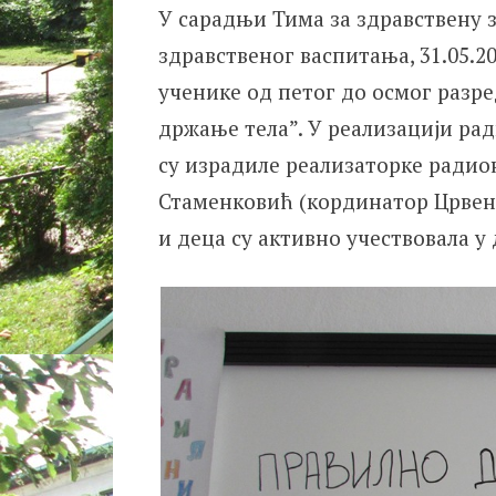
У сарадњи Тима за здравствену 
здравственог васпитања, 31.05.2
ученике од петог до осмог разр
држање тела”. У реализацији ра
су израдиле реализаторке радио
Стаменковић (кординатор Црвено
и деца су активно учествовала у