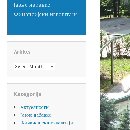
Јавне набавке
Финансијски извештаји
Arhiva
ARHIVA
Kategorije
Актуелности
Јавне набавке
Финансијски извештаји