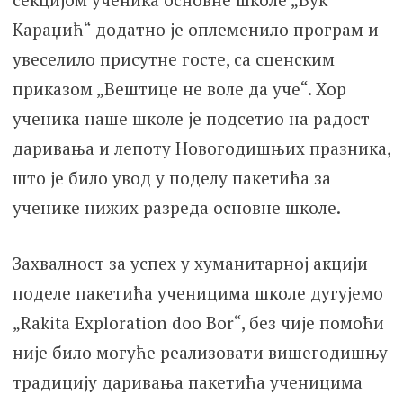
Караџић“ додатно је оплеменило програм и
увеселило присутне госте, са сценским
приказом „Вештице не воле да уче“. Хор
ученика наше школе је подсетио на радост
даривања и лепоту Новогодишњих празника,
што је било увод у поделу пакетића за
ученике нижих разреда основне школе.
Захвалност за успех у хуманитарној акцији
поделе пакетића ученицима школе дугујемо
„Rakita Exploration doo Bor“, без чије помоћи
није било могуће реализовати вишегодишњу
традицију даривања пакетића ученицима