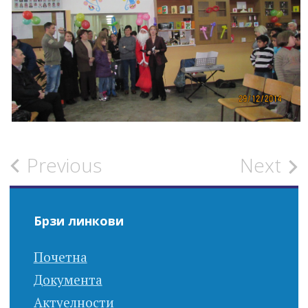
Post
Previous
Next
navigation
Брзи линкови
Почетна
Документа
Актуелности