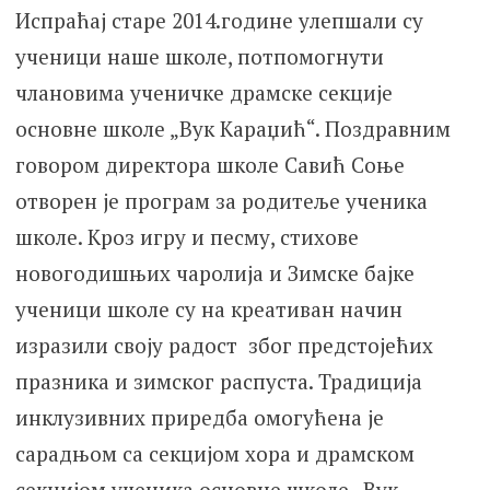
Испраћај старе 2014.године улепшали су
ученици наше школе, потпомогнути
члановима ученичке драмске секције
основне школе „Вук Караџић“. Поздравним
говором директора школе Савић Соње
отворен је програм за родитеље ученика
школе. Кроз игру и песму, стихове
новогодишњих чаролија и Зимске бајке
ученици школе су на креативан начин
изразили своју радост због предстојећих
празника и зимског распуста. Традиција
инклузивних приредба омогућена је
сарадњом са секцијом хора и драмском
секцијом ученика основне школе „Вук