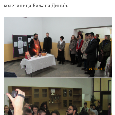
колегиница Биљана Динић.