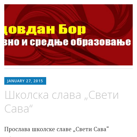
ШОСО Видовдан Бор
Школа за основно и средње образовање
Skip
to
JANUARY 27, 2015
content
Школска слава „Свети
Сава“
Прослава школске славе „Свети Сава“