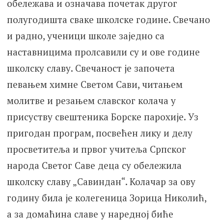
обележава и означава почетак другог
полугодишта сваке школске године. Свечано
и радно, ученици школе заједно са
наставницима пролсавили су и ове године
школску славу. Свечаност је започета
певањем химне Светом Сави, читањем
молитве и резањем славског колача у
присуству свештеника Борске парохије. Уз
пригодан програм, посвећен лику и делу
просветитеља и првог учитеља Српског
народа Светог Саве деца су обележила
школску славу „Савиндан“. Колачар за ову
годину била је колегеница Зорица Николић,
а за домаћина славе у наредној биће