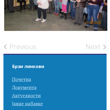
Post
Previous
Next
navigation
Брзи линкови
Почетна
Документа
Актуелности
Јавне набавке